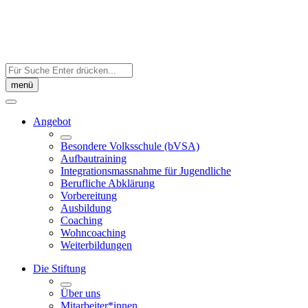
Skip
to
content
Auf
der
menü
Seite
suchen:
Angebot
Besondere Volksschule (bVSA)
Aufbautraining
Integrations­massnahme für Jugendliche
Berufliche Abklärung
Vorbereitung
Ausbildung
Coaching
Wohncoaching
Weiterbildungen
Die Stiftung
Über uns
Mitarbeiter*innen