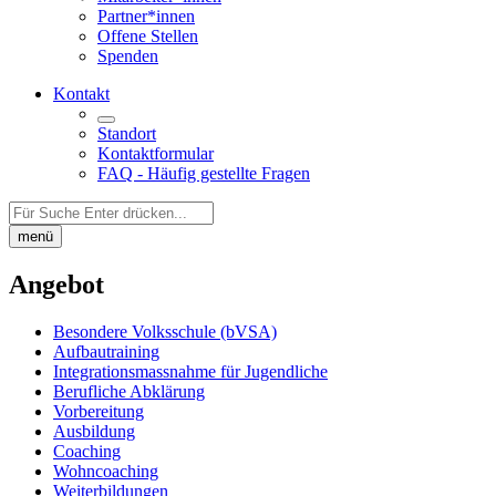
Partner*innen
Offene Stellen
Spenden
Kontakt
Standort
Kontaktformular
FAQ - Häufig gestellte Fragen
Auf
der
menü
Seite
suchen:
Angebot
Besondere Volksschule (bVSA)
Aufbautraining
Integrations­massnahme für Jugendliche
Berufliche Abklärung
Vorbereitung
Ausbildung
Coaching
Wohncoaching
Weiterbildungen