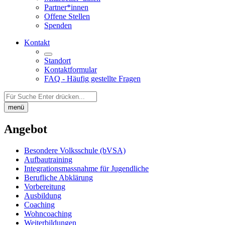
Partner*innen
Offene Stellen
Spenden
Kontakt
Standort
Kontaktformular
FAQ - Häufig gestellte Fragen
Auf
der
menü
Seite
suchen:
Angebot
Besondere Volksschule (bVSA)
Aufbautraining
Integrations­massnahme für Jugendliche
Berufliche Abklärung
Vorbereitung
Ausbildung
Coaching
Wohncoaching
Weiterbildungen