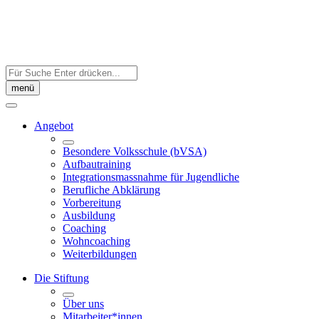
Skip
to
content
Auf
der
menü
Seite
suchen:
Angebot
Besondere Volksschule (bVSA)
Aufbautraining
Integrations­massnahme für Jugendliche
Berufliche Abklärung
Vorbereitung
Ausbildung
Coaching
Wohncoaching
Weiterbildungen
Die Stiftung
Über uns
Mitarbeiter*innen