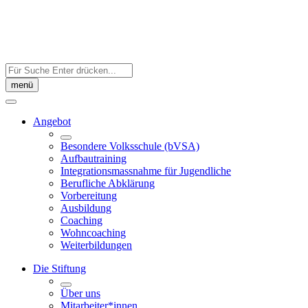
Skip
to
content
Auf
der
menü
Seite
suchen:
Angebot
Besondere Volksschule (bVSA)
Aufbautraining
Integrations­massnahme für Jugendliche
Berufliche Abklärung
Vorbereitung
Ausbildung
Coaching
Wohncoaching
Weiterbildungen
Die Stiftung
Über uns
Mitarbeiter*innen