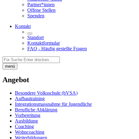
Partner*innen
Offene Stellen
Spenden
Kontakt
Standort
Kontaktformular
FAQ - Häufig gestellte Fragen
Auf
der
menü
Seite
suchen:
Angebot
Besondere Volksschule (bVSA)
Aufbautraining
Integrations­massnahme für Jugendliche
Berufliche Abklärung
Vorbereitung
Ausbildung
Coaching
Wohncoaching
Weiterbildungen