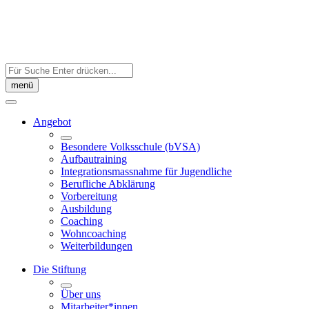
Skip
to
content
Auf
der
menü
Seite
suchen:
Angebot
Besondere Volksschule (bVSA)
Aufbautraining
Integrations­massnahme für Jugendliche
Berufliche Abklärung
Vorbereitung
Ausbildung
Coaching
Wohncoaching
Weiterbildungen
Die Stiftung
Über uns
Mitarbeiter*innen