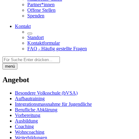
Partner*innen
Offene Stellen
Spenden
Kontakt
Standort
Kontaktformular
FAQ - Häufig gestellte Fragen
Auf
der
menü
Seite
suchen:
Angebot
Besondere Volksschule (bVSA)
Aufbautraining
Integrations­massnahme für Jugendliche
Berufliche Abklärung
Vorbereitung
Ausbildung
Coaching
Wohncoaching
Weiterbildungen