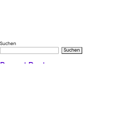
Suchen
Suchen
Recent Posts
ICT-Berufsbildner*innen Meetup
Freie Plätze
Recent Comments
Es sind keine Kommentare vorhanden.