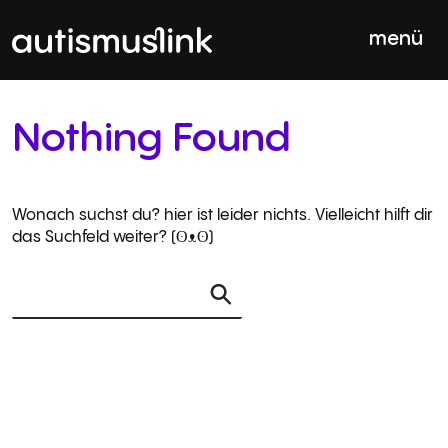
Skip
to
menü
content
Nothing Found
Wonach suchst du? hier ist leider nichts. Vielleicht hilft dir
das Suchfeld weiter? (ʘᴥʘ)
Auf
der
Seite
suchen: